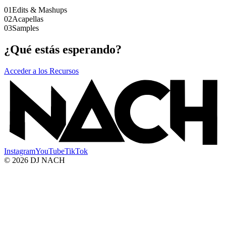
01
Edits & Mashups
02
Acapellas
03
Samples
¿Qué estás esperando?
Acceder a los Recursos
Instagram
YouTube
TikTok
© 2026 DJ NACH